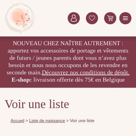
NOUVEAU CHEZ NAÎTRE AUTREMENT :
apportez vos accessoires de portage et vêtements
de futurs / jeunes parents dont vous n’avez plus
besoin et nous nous occupons de les revendre en
seconde main.
Découvrez nos conditions de dépôt.
E-shop:
livraison offerte dès 75€ en Belgique
Voir une liste
Accueil
>
Liste de naissance
>
Voir une liste