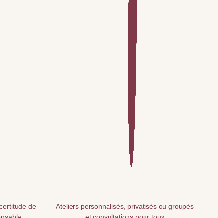
 certitude de
Ateliers personnalisés, privatisés ou groupés
onsable
et consultations pour tous