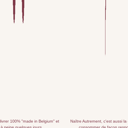
livrer 100% "made in Belgium" et
Naître Autrement, c'est aussi la
 à peine quelques jours
consommer de façon resp