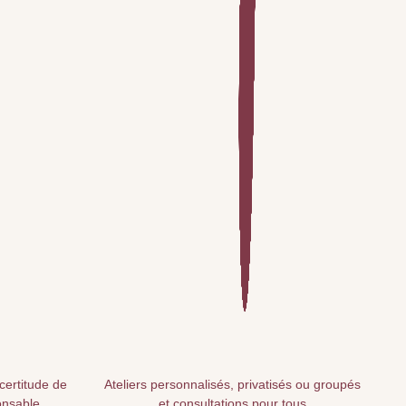
 certitude de
Ateliers personnalisés, privatisés ou groupés
onsable
et consultations pour tous