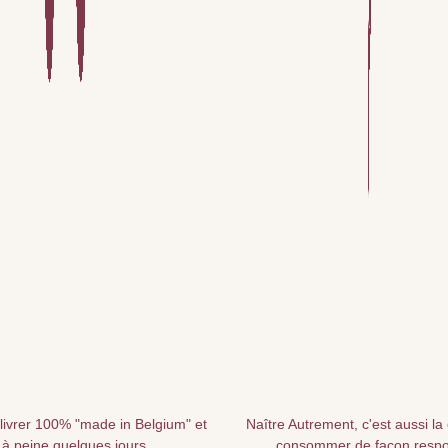
livrer 100% "made in Belgium" et
Naître Autrement, c'est aussi la
 à peine quelques jours
consommer de façon resp