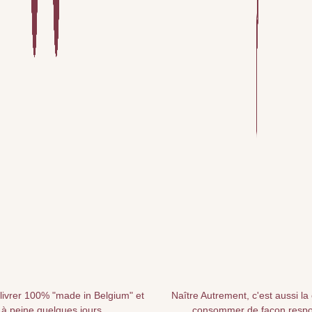
livrer 100% "made in Belgium" et
Naître Autrement, c'est aussi la
 à peine quelques jours
consommer de façon resp