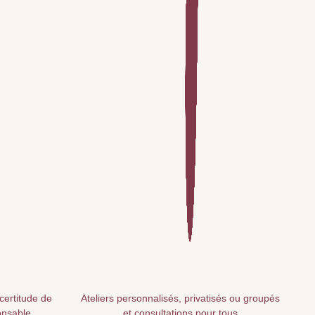
 certitude de
Ateliers personnalisés, privatisés ou groupés
onsable
et consultations pour tous