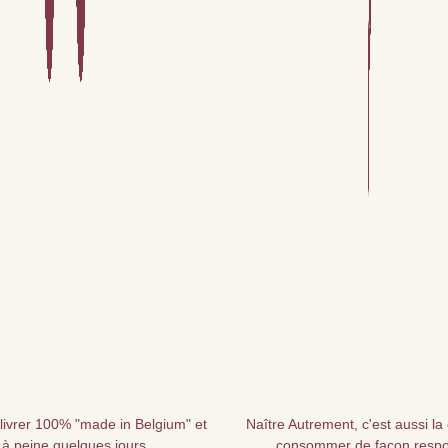
livrer 100% "made in Belgium" et
Naître Autrement, c'est aussi la
 à peine quelques jours
consommer de façon resp