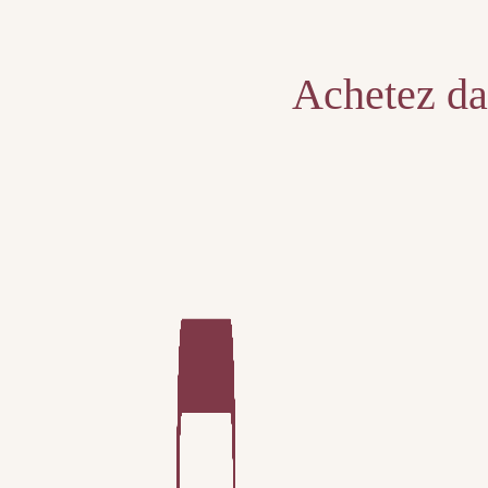
Unable to locate the requested list
Achetez dan