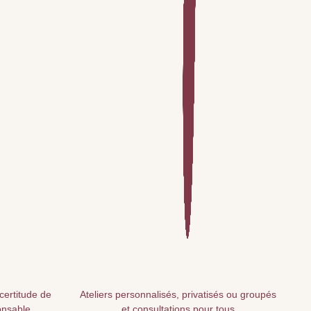
 certitude de
Ateliers personnalisés, privatisés ou groupés
onsable
et consultations pour tous