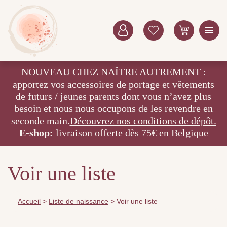
NOUVEAU CHEZ NAÎTRE AUTREMENT :
apportez vos accessoires de portage et vêtements
de futurs / jeunes parents dont vous n’avez plus
besoin et nous nous occupons de les revendre en
seconde main.
Découvrez nos conditions de dépôt.
E-shop:
livraison offerte dès 75€ en Belgique
Voir une liste
Accueil
>
Liste de naissance
>
Voir une liste