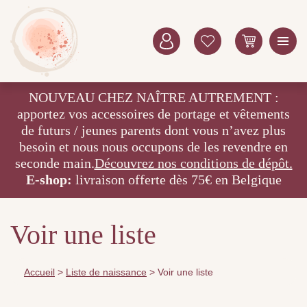
NOUVEAU CHEZ NAÎTRE AUTREMENT :
apportez vos accessoires de portage et vêtements
de futurs / jeunes parents dont vous n’avez plus
besoin et nous nous occupons de les revendre en
seconde main.
Découvrez nos conditions de dépôt.
E-shop:
livraison offerte dès 75€ en Belgique
Voir une liste
Accueil
>
Liste de naissance
>
Voir une liste