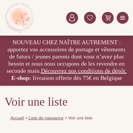
NOUVEAU CHEZ NAÎTRE AUTREMENT :
apportez vos accessoires de portage et vêtements
de futurs / jeunes parents dont vous n’avez plus
besoin et nous nous occupons de les revendre en
seconde main.
Découvrez nos conditions de dépôt.
E-shop:
livraison offerte dès 75€ en Belgique
Voir une liste
Accueil
>
Liste de naissance
>
Voir une liste