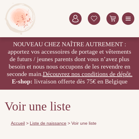
NOUVEAU CHEZ NAÎTRE AUTREMENT :
apportez vos accessoires de portage et vêtements
de futurs / jeunes parents dont vous n’avez plus
besoin et nous nous occupons de les revendre en
seconde main.
Découvrez nos conditions de dépôt.
E-shop:
livraison offerte dès 75€ en Belgique
Voir une liste
Accueil
>
Liste de naissance
>
Voir une liste