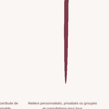
 certitude de
Ateliers personnalisés, privatisés ou groupés
onsable
et consultations pour tous