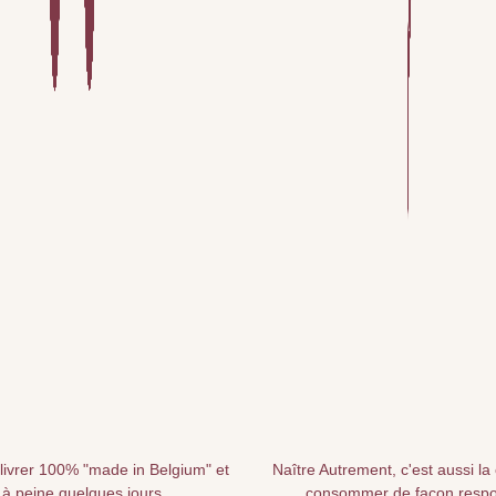
livrer 100% "made in Belgium" et
Naître Autrement, c'est aussi la
 à peine quelques jours
consommer de façon resp