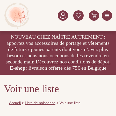
NOUVEAU CHEZ NAÎTRE AUTREMENT :
apportez vos accessoires de portage et vêtements
de futurs / jeunes parents dont vous n’avez plus
besoin et nous nous occupons de les revendre en
seconde main.
Découvrez nos conditions de dépôt.
E-shop:
livraison offerte dès 75€ en Belgique
Voir une liste
Accueil
>
Liste de naissance
>
Voir une liste