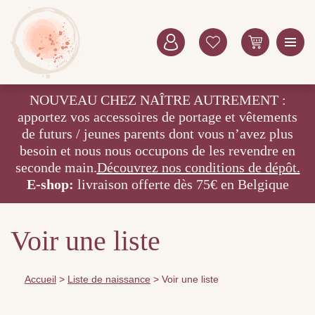
NOUVEAU CHEZ NAÎTRE AUTREMENT :
apportez vos accessoires de portage et vêtements
de futurs / jeunes parents dont vous n’avez plus
besoin et nous nous occupons de les revendre en
seconde main.
Découvrez nos conditions de dépôt.
E-shop:
livraison offerte dès 75€ en Belgique
Voir une liste
Accueil
>
Liste de naissance
>
Voir une liste