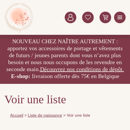
NOUVEAU CHEZ NAÎTRE AUTREMENT :
apportez vos accessoires de portage et vêtements
de futurs / jeunes parents dont vous n’avez plus
besoin et nous nous occupons de les revendre en
seconde main.
Découvrez nos conditions de dépôt.
E-shop:
livraison offerte dès 75€ en Belgique
Voir une liste
Accueil
>
Liste de naissance
>
Voir une liste