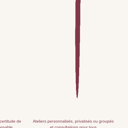
 certitude de
Ateliers personnalisés, privatisés ou groupés
onsable
et consultations pour tous