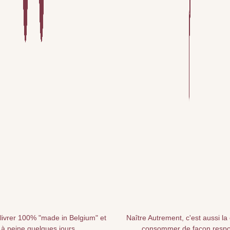
livrer 100% "made in Belgium" et
Naître Autrement, c'est aussi la
 à peine quelques jours
consommer de façon resp