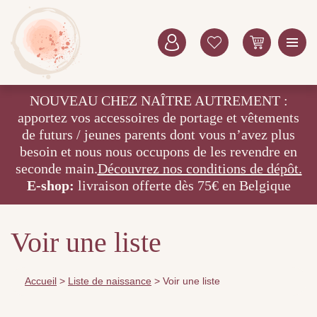
NOUVEAU CHEZ NAÎTRE AUTREMENT :
apportez vos accessoires de portage et vêtements
de futurs / jeunes parents dont vous n’avez plus
besoin et nous nous occupons de les revendre en
seconde main.
Découvrez nos conditions de dépôt.
E-shop:
livraison offerte dès 75€ en Belgique
Voir une liste
Accueil
>
Liste de naissance
>
Voir une liste