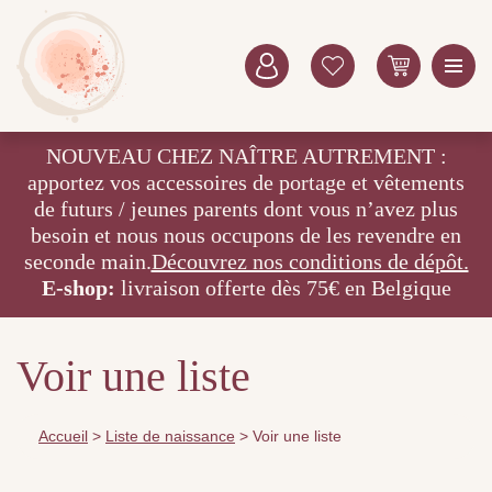
NOUVEAU CHEZ NAÎTRE AUTREMENT :
apportez vos accessoires de portage et vêtements
de futurs / jeunes parents dont vous n’avez plus
besoin et nous nous occupons de les revendre en
seconde main.
Découvrez nos conditions de dépôt.
E-shop:
livraison offerte dès 75€ en Belgique
Voir une liste
Accueil
>
Liste de naissance
>
Voir une liste