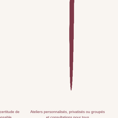
 certitude de
Ateliers personnalisés, privatisés ou groupés
onsable
et consultations pour tous