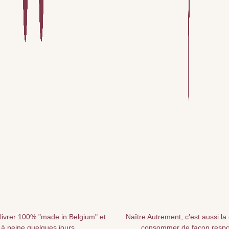
livrer 100% "made in Belgium" et
Naître Autrement, c'est aussi la
 à peine quelques jours
consommer de façon resp