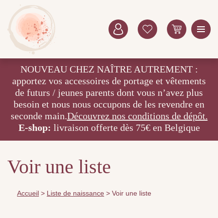
NOUVEAU CHEZ NAÎTRE AUTREMENT :
apportez vos accessoires de portage et vêtements
de futurs / jeunes parents dont vous n’avez plus
besoin et nous nous occupons de les revendre en
seconde main.
Découvrez nos conditions de dépôt.
E-shop:
livraison offerte dès 75€ en Belgique
Voir une liste
Accueil
>
Liste de naissance
>
Voir une liste