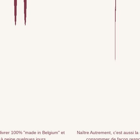
livrer 100% "made in Belgium" et
Naître Autrement, c'est aussi la
 à peine quelques jours
consommer de façon resp