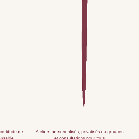
 certitude de
Ateliers personnalisés, privatisés ou groupés
onsable
et consultations pour tous