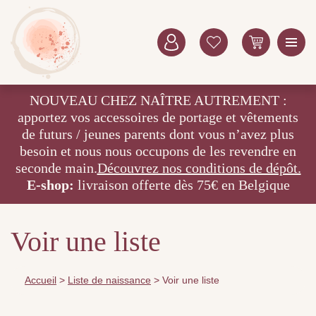
NOUVEAU CHEZ NAÎTRE AUTREMENT :
apportez vos accessoires de portage et vêtements
de futurs / jeunes parents dont vous n’avez plus
besoin et nous nous occupons de les revendre en
seconde main.
Découvrez nos conditions de dépôt.
E-shop:
livraison offerte dès 75€ en Belgique
Voir une liste
Accueil
>
Liste de naissance
>
Voir une liste