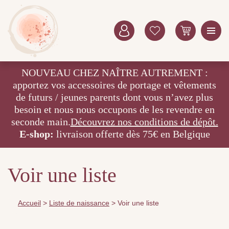
NOUVEAU CHEZ NAÎTRE AUTREMENT :
apportez vos accessoires de portage et vêtements
de futurs / jeunes parents dont vous n’avez plus
besoin et nous nous occupons de les revendre en
seconde main.
Découvrez nos conditions de dépôt.
E-shop:
livraison offerte dès 75€ en Belgique
Voir une liste
Accueil
>
Liste de naissance
>
Voir une liste