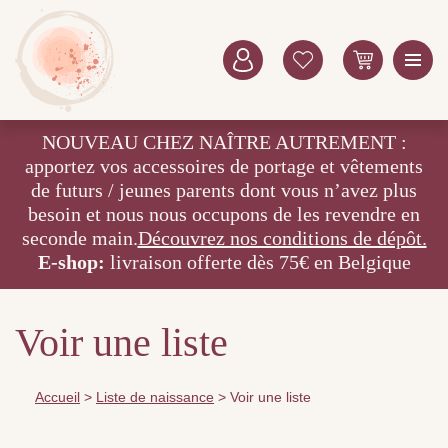
NOUVEAU CHEZ NAÎTRE AUTREMENT :
apportez vos accessoires de portage et vêtements
de futurs / jeunes parents dont vous n’avez plus
besoin et nous nous occupons de les revendre en
seconde main.
Découvrez nos conditions de dépôt.
E-shop:
livraison offerte dès 75€ en Belgique
Voir une liste
Accueil
>
Liste de naissance
>
Voir une liste