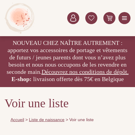
NOUVEAU CHEZ NAÎTRE AUTREMENT :
apportez vos accessoires de portage et vêtements
de futurs / jeunes parents dont vous n’avez plus
besoin et nous nous occupons de les revendre en
seconde main.
Découvrez nos conditions de dépôt.
E-shop:
livraison offerte dès 75€ en Belgique
Voir une liste
Accueil
>
Liste de naissance
>
Voir une liste