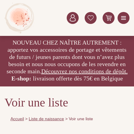
NOUVEAU CHEZ NAÎTRE AUTREMENT :
apportez vos accessoires de portage et vêtements
de futurs / jeunes parents dont vous n’avez plus
besoin et nous nous occupons de les revendre en
seconde main.
Découvrez nos conditions de dépôt.
E-shop:
livraison offerte dès 75€ en Belgique
Voir une liste
Accueil
>
Liste de naissance
>
Voir une liste