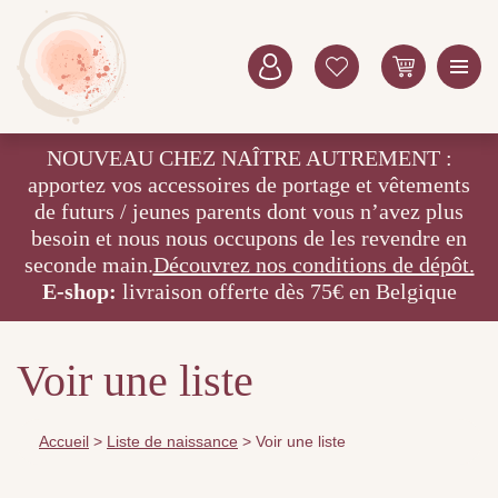
NOUVEAU CHEZ NAÎTRE AUTREMENT :
apportez vos accessoires de portage et vêtements
de futurs / jeunes parents dont vous n’avez plus
besoin et nous nous occupons de les revendre en
seconde main.
Découvrez nos conditions de dépôt.
E-shop:
livraison offerte dès 75€ en Belgique
Voir une liste
Accueil
>
Liste de naissance
>
Voir une liste