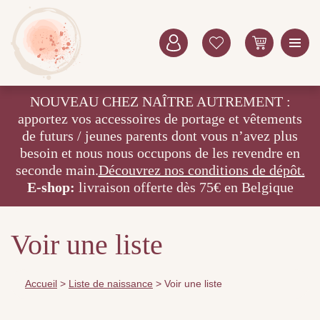
NOUVEAU CHEZ NAÎTRE AUTREMENT :
apportez vos accessoires de portage et vêtements
de futurs / jeunes parents dont vous n’avez plus
besoin et nous nous occupons de les revendre en
seconde main.
Découvrez nos conditions de dépôt.
E-shop:
livraison offerte dès 75€ en Belgique
Voir une liste
Accueil
>
Liste de naissance
>
Voir une liste