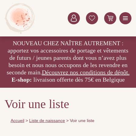
NOUVEAU CHEZ NAÎTRE AUTREMENT :
apportez vos accessoires de portage et vêtements
de futurs / jeunes parents dont vous n’avez plus
besoin et nous nous occupons de les revendre en
seconde main.
Découvrez nos conditions de dépôt.
E-shop:
livraison offerte dès 75€ en Belgique
Voir une liste
Accueil
>
Liste de naissance
>
Voir une liste