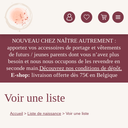
NOUVEAU CHEZ NAÎTRE AUTREMENT :
apportez vos accessoires de portage et vêtements
de futurs / jeunes parents dont vous n’avez plus
besoin et nous nous occupons de les revendre en
seconde main.
Découvrez nos conditions de dépôt.
E-shop:
livraison offerte dès 75€ en Belgique
Voir une liste
Accueil
>
Liste de naissance
>
Voir une liste