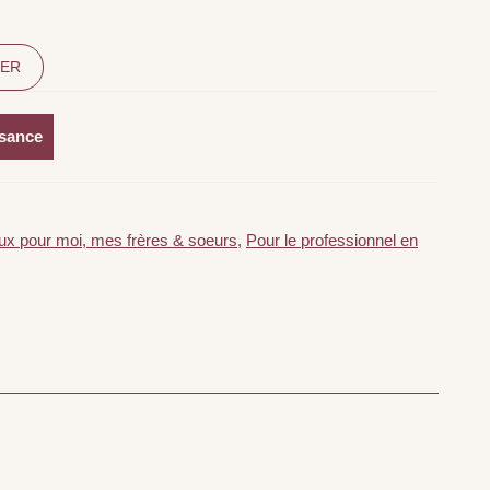
IER
ssance
ux pour moi, mes frères & soeurs
,
Pour le professionnel en