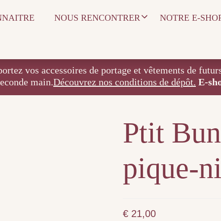
NNAITRE
NOUS RENCONTRER
NOTRE E-SHO
 accessoires de portage et vêtements de futurs / j
seconde main.
Découvrez nos conditions de dépôt.
E-sh
Ptit Bun
pique-n
€
21,00