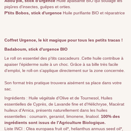
Adou'pik, stick d'urgence
Huile apaisante BIO qui soulage les
piqûres d'insectes, guêpes et orties.
P'tits Bobos, stick d'urgence
Huile purifiante BIO et réparatrice
Coffret Urgence, le kit magique pour tous les petits tracas !
Badaboum, stick d'urgence BIO
Le roll on essentiel des p'tits cascadeurs .Cette huile contribue à
apaiser l'épiderme suite à un choc. Grâce à sa bille très facile
d'emploi, le roll-on s'applique directement sur la zone concernée.
Son format très pratique trouvera aisément sa place dans votre
sac.
Ingrédients : Huile végétale d'Olive et de Tournesol, Huiles
essentielles de Cyprès, de Lavande fine et d'Hélichryse, Macérat
huileux d'Arnica, présents naturellement dans les huiles
essentielles : coumarin, geraniol, limonene, linalool.
100% des
ingrédients sont issus de l’Agriculture Biologique.
Liste INCI : Olea europaea fruit oil*, helianthus annuus seed oil*,