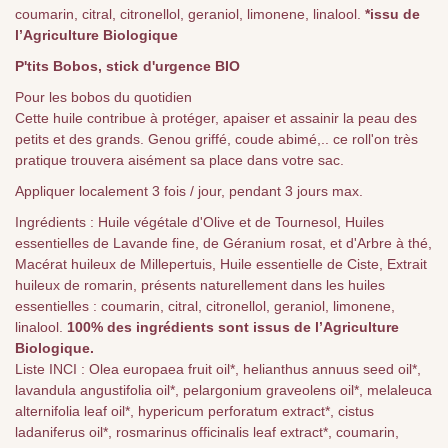
coumarin, citral, citronellol, geraniol, limonene, linalool.
*issu de
l’Agriculture Biologique
P'tits Bobos, stick d'urgence BIO
Pour les bobos du quotidien
Cette huile contribue à protéger, apaiser et assainir la peau des
petits et des grands. Genou griffé, coude abimé,.. ce roll'on très
pratique trouvera aisément sa place dans votre sac.
Appliquer localement 3 fois / jour, pendant 3 jours max.
Ingrédients : Huile végétale d'Olive et de Tournesol, Huiles
essentielles de Lavande fine, de Géranium rosat, et d'Arbre à thé,
Macérat huileux de Millepertuis, Huile essentielle de Ciste, Extrait
huileux de romarin, présents naturellement dans les huiles
essentielles : coumarin, citral, citronellol, geraniol, limonene,
linalool.
100% des ingrédients sont issus de l’Agriculture
Biologique.
Liste INCI : Olea europaea fruit oil*, helianthus annuus seed oil*,
lavandula angustifolia oil*, pelargonium graveolens oil*, melaleuca
alternifolia leaf oil*, hypericum perforatum extract*, cistus
ladaniferus oil*, rosmarinus officinalis leaf extract*, coumarin,