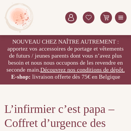
NOUVEAU CHEZ NAÎTRE AUTREMENT :
apportez vos accessoires de portage et vêtements
de futurs / jeunes parents dont vous n’avez plus
besoin et nous nous occupons de les revendre en
seconde main.
Découvrez nos conditions de dépôt.
E-shop:
livraison offerte dès 75€ en Belgique
L’infirmier c’est papa –
Coffret d’urgence des