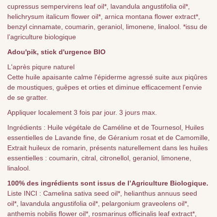
cupressus sempervirens leaf oil*, lavandula angustifolia oil*,
helichrysum italicum flower oil*, arnica montana flower extract*,
benzyl cinnamate, coumarin, geraniol, limonene, linalool. *issu de
l’agriculture biologique
Adou'pik, stick d'urgence BIO
L'après piqure naturel
Cette huile apaisante calme l'épiderme agressé suite aux piqûres
de moustiques, guêpes et orties et diminue efficacement l'envie
de se gratter.
Appliquer localement 3 fois par jour. 3 jours max.
Ingrédients : Huile végétale de Caméline et de Tournesol, Huiles
essentielles de Lavande fine, de Géranium rosat et de Camomille,
Extrait huileux de romarin, présents naturellement dans les huiles
essentielles : coumarin, citral, citronellol, geraniol, limonene,
linalool.
100% des ingrédients sont issus de l’Agriculture Biologique.
Liste INCI : Camelina sativa seed oil*, helianthus annuus seed
oil*, lavandula angustifolia oil*, pelargonium graveolens oil*,
anthemis nobilis flower oil*, rosmarinus officinalis leaf extract*,