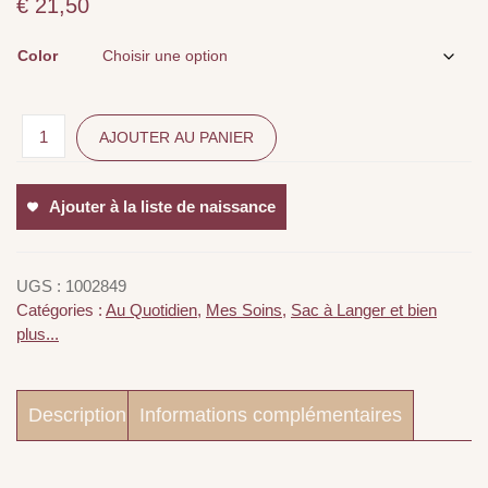
€
21,50
Color
AJOUTER AU PANIER
Ajouter à la liste de naissance
UGS :
1002849
Catégories :
Au Quotidien
,
Mes Soins
,
Sac à Langer et bien
plus...
Description
Informations complémentaires