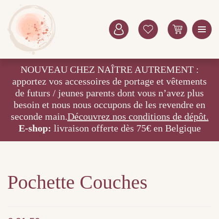
NOUVEAU CHEZ NAÎTRE AUTREMENT :
apportez vos accessoires de portage et vêtements
de futurs / jeunes parents dont vous n’avez plus
besoin et nous nous occupons de les revendre en
seconde main.
Découvrez nos conditions de dépôt.
E-shop:
livraison offerte dès 75€ en Belgique
Pochette Couches