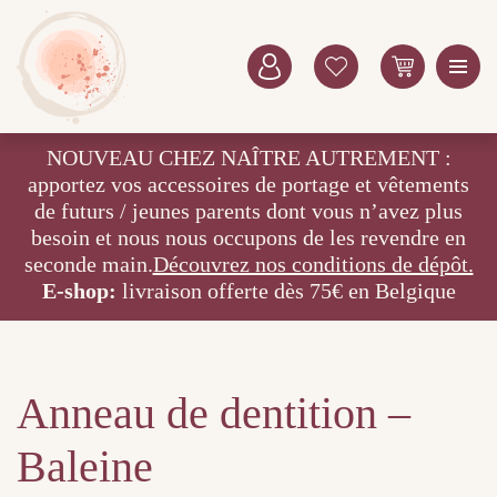
NOUVEAU CHEZ NAÎTRE AUTREMENT :
apportez vos accessoires de portage et vêtements
de futurs / jeunes parents dont vous n’avez plus
besoin et nous nous occupons de les revendre en
seconde main.
Découvrez nos conditions de dépôt.
E-shop:
livraison offerte dès 75€ en Belgique
Anneau de dentition –
Baleine