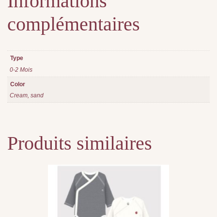
Informations
complémentaires
Type
0-2 Mois
Color
Cream, sand
Produits similaires
Ce
produit
a
plusieurs
variations.
Les
options