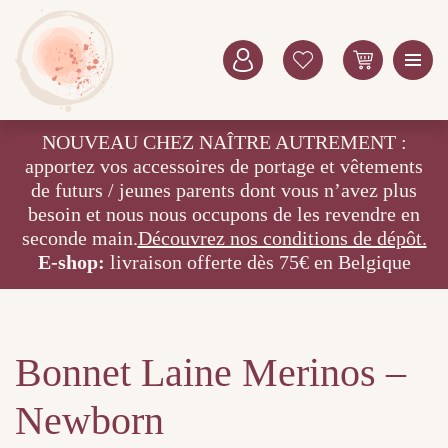
NOUVEAU CHEZ NAÎTRE AUTREMENT :
apportez vos accessoires de portage et vêtements
de futurs / jeunes parents dont vous n’avez plus
besoin et nous nous occupons de les revendre en
seconde main.
Découvrez nos conditions de dépôt.
E-shop:
livraison offerte dès 75€ en Belgique
Bonnet Laine Merinos –
Newborn