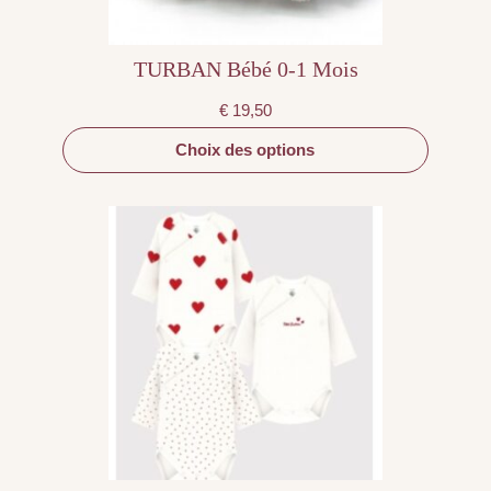
produit
TURBAN Bébé 0-1 Mois
€
19,50
Choix des options
Ce
produit
a
plusieurs
variations.
Les
options
peuvent
être
choisies
sur
la
page
du
produit