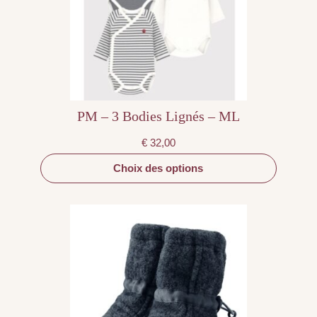
peuvent
être
choisies
sur
la
page
du
produit
PM – 3 Bodies Lignés – ML
€
32,00
Choix des options
Ce
produit
a
plusieurs
variations.
Les
options
peuvent
être
choisies
sur