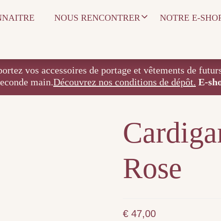
NNAITRE
NOUS RENCONTRER
NOTRE E-SHO
 accessoires de portage et vêtements de futurs / j
seconde main.
Découvrez nos conditions de dépôt.
E-sh
Cardiga
Rose
€
47,00