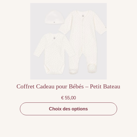
Ce
produit
a
plusieurs
variations.
Les
options
peuvent
être
choisies
sur
la
page
du
produit
Coffret Cadeau pour Bébés – Petit Bateau
€
55,00
Choix des options