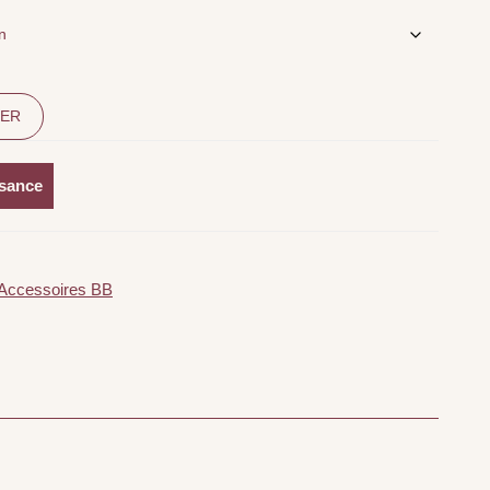
IER
ssance
Accessoires BB