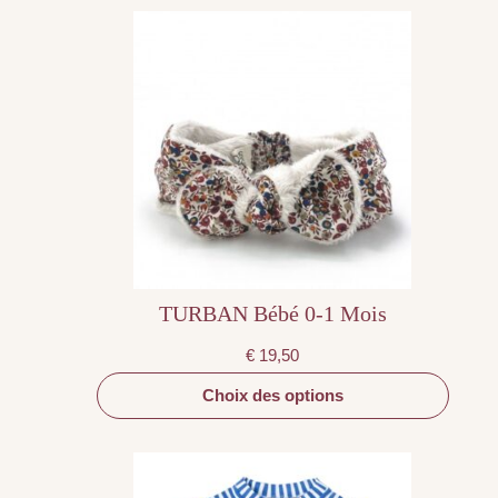
Ce
produit
a
plusieurs
variations.
Les
options
peuvent
être
choisies
sur
la
page
du
produit
TURBAN Bébé 0-1 Mois
€
19,50
Choix des options
Ce
produit
a