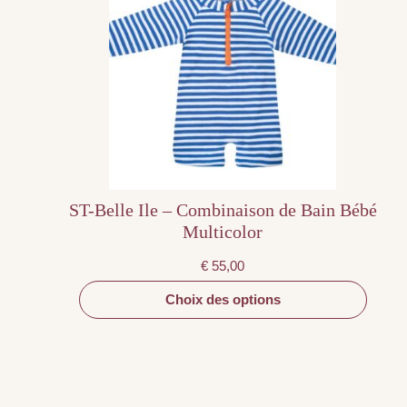
plusieurs
variations.
Les
options
peuvent
être
choisies
sur
la
page
du
produit
ST-Belle Ile – Combinaison de Bain Bébé
Multicolor
€
55,00
Choix des options