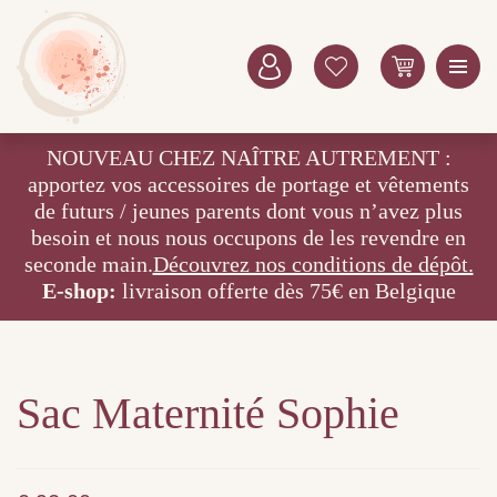
NOUVEAU CHEZ NAÎTRE AUTREMENT :
apportez vos accessoires de portage et vêtements
de futurs / jeunes parents dont vous n’avez plus
besoin et nous nous occupons de les revendre en
seconde main.
Découvrez nos conditions de dépôt.
E-shop:
livraison offerte dès 75€ en Belgique
Sac Maternité Sophie