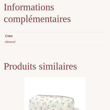
Informations
complémentaires
Color
Almond
Produits similaires
Ce
produit
a
plusieurs
variations.
Les
options
peuvent
être