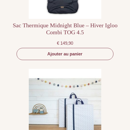
Sac Thermique Midnight Blue – Hiver Igloo
Combi TOG 4.5
€
149,90
Ajouter au panier
Ce
produit
a
plusieurs
variations.
Les
options
peuvent
être
choisies
sur
la
page
du