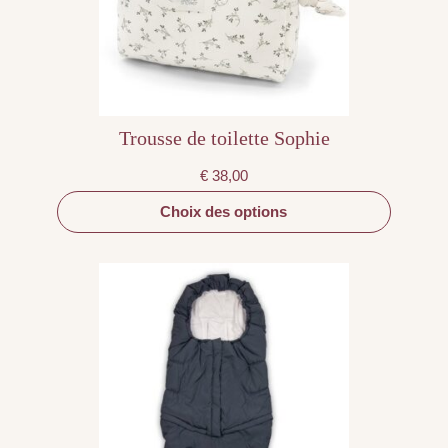
choisies
sur
la
page
du
produit
Trousse de toilette Sophie
€
38,00
Choix des options