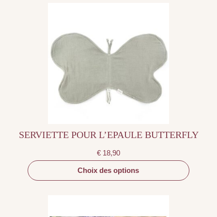
Ce
produit
a
plusieurs
variations.
Les
options
peuvent
être
choisies
sur
la
page
du
produit
SERVIETTE POUR L’EPAULE BUTTERFLY
€
18,90
Choix des options
Ce
produit
a