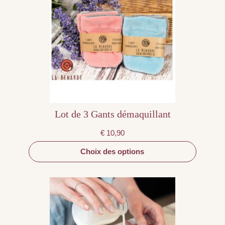
plusieurs
variations.
Les
options
peuvent
être
choisies
sur
la
page
du
produit
Lot de 3 Gants démaquillant
€
10,90
Choix des options
Ce
produit
a
plusieurs
variations.
Les