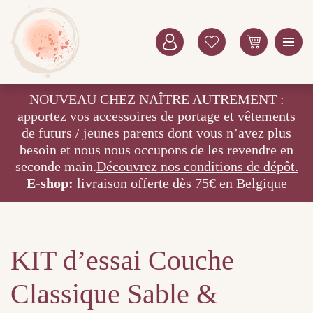
NOUVEAU CHEZ NAÎTRE AUTREMENT :
apportez vos accessoires de portage et vêtements
de futurs / jeunes parents dont vous n’avez plus
besoin et nous nous occupons de les revendre en
seconde main.
Découvrez nos conditions de dépôt.
E-shop:
livraison offerte dès 75€ en Belgique
KIT d’essai Couche
Classique Sable &