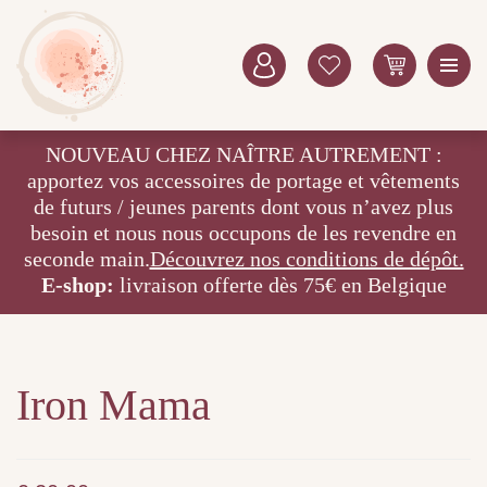
NOUVEAU CHEZ NAÎTRE AUTREMENT :
apportez vos accessoires de portage et vêtements
de futurs / jeunes parents dont vous n’avez plus
besoin et nous nous occupons de les revendre en
seconde main.
Découvrez nos conditions de dépôt.
E-shop:
livraison offerte dès 75€ en Belgique
Iron Mama