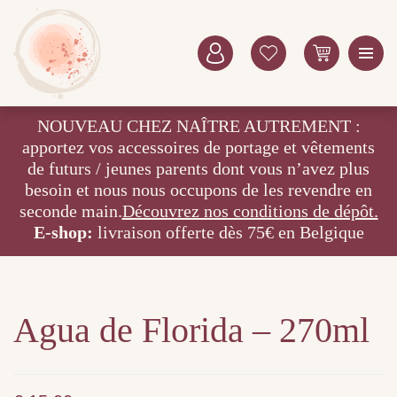
NOUVEAU CHEZ NAÎTRE AUTREMENT :
apportez vos accessoires de portage et vêtements
de futurs / jeunes parents dont vous n’avez plus
besoin et nous nous occupons de les revendre en
seconde main.
Découvrez nos conditions de dépôt.
E-shop:
livraison offerte dès 75€ en Belgique
Agua de Florida – 270ml