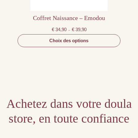
produit
Coffret Naissance – Emodou
Plage
€
34,90
€
39,90
–
de
prix :
€ 34,90
Choix des options
à
€ 39,90
Achetez dans votre doula
store, en toute confiance