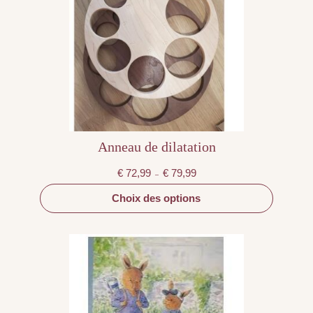
variations.
Les
options
peuvent
être
choisies
sur
la
page
du
produit
Anneau de dilatation
Plage
€
72,99
€
79,99
–
de
prix :
€ 72,99
Choix des options
à
€ 79,99