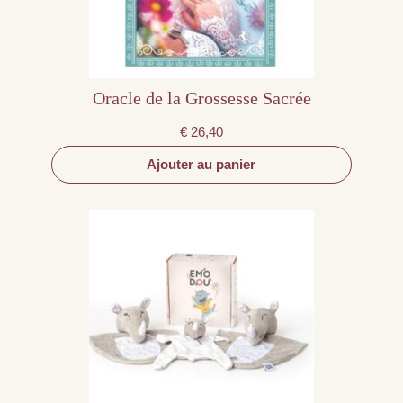
Oracle de la Grossesse Sacrée
€
26,40
Ajouter au panier
Ce
produit
a
plusieurs
variations.
Les
options
peuvent
être
choisies
sur
la
page
du