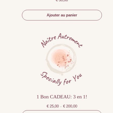
Ajouter au panier
Ce
produit
a
plusieurs
variations.
Les
options
peuvent
être
choisies
sur
la
page
du
produit
1 Bon CADEAU: 3 en 1!
Plage
€
25,00
€
200,00
–
de
prix :