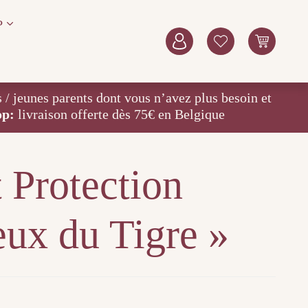
P
eunes parents dont vous n’avez plus besoin et
op:
livraison offerte dès 75€ en Belgique
 Protection
eux du Tigre »