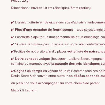
Poids : 20 gr
Dimensions : environ 19 cm (élastique), 8mm (perles)
✔️ Livraison offerte en Belgique dès 75€ d'achats et enlèvement
✔️
Plus d’une centaine de fournisseurs
– tous sélectionnés a
✔️ Possibilité d'ajouter un mot personnalisé et un emballage ca
✔️ Si vous ne trouvez pas un article sur notre site, contactez-
✔️Profitez de notre site afin d’y placer
votre liste de naissanc
✔️
Notre concept unique
(boutique – ateliers & accompagnemen
centaine de marques avec la
garantie des prix identiques su
✔️
Gagnez du temps
en venant nous voir comme tous ces parents 
Doula-Store & découvrir, entre autre,
nos dépôts seconde-ma
Au plaisir de vous accompagner sur votre chemin de parent.
Magali & Laurent