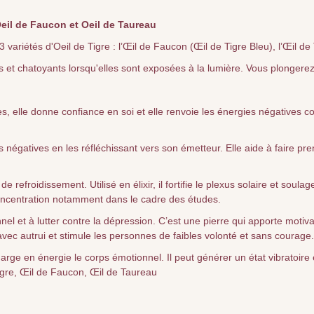
Oeil de Faucon et Oeil de Taureau
variétés d'Oeil de Tigre : l’Œil de Faucon (Œil de Tigre Bleu), l’Œil de
 et chatoyants lorsqu'elles sont exposées à la lumière. Vous plongerez
es, elle donne confiance en soi et elle renvoie les énergies négatives c
ndes négatives en les réfléchissant vers son émetteur. Elle aide à faire
e refroidissement. Utilisé en élixir, il fortifie le plexus solaire et sou
 concentration notamment dans le cadre des études.
nel et à lutter contre la dépression. C’est une pierre qui apporte moti
ec autrui et stimule les personnes de faibles volonté et sans courage. 
t charge en énergie le corps émotionnel. Il peut générer un état vibratoire
e Tigre, Œil de Faucon, Œil de Taureau