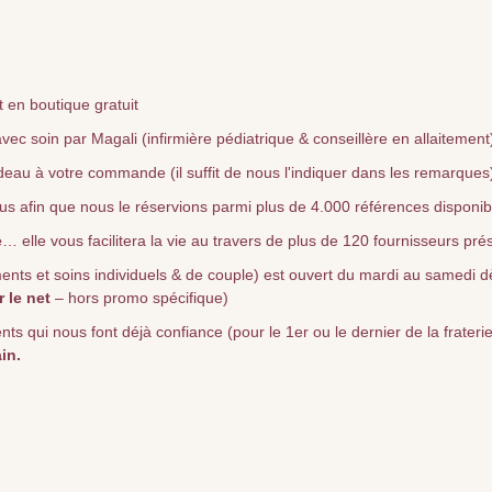
 en boutique gratuit
vec soin par Magali (infirmière pédiatrique & conseillère en allaitement
deau à votre commande (il suffit de nous l'indiquer dans les remarques
nous afin que nous le réservions parmi plus de 4.000 références disponi
e
… elle vous facilitera la vie au travers de plus de 120 fournisseurs pré
ts et soins individuels & de couple) est ouvert du mardi au samedi dè
r le net
– hors promo spécifique)
qui nous font déjà confiance (pour le 1er ou le dernier de la fraterie) 
in.