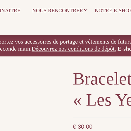
NNAITRE
NOUS RENCONTRER
NOTRE E-SHO
 accessoires de portage et vêtements de futurs / j
seconde main.
Découvrez nos conditions de dépôt.
E-sh
Bracelet
« Les Y
€
30,00