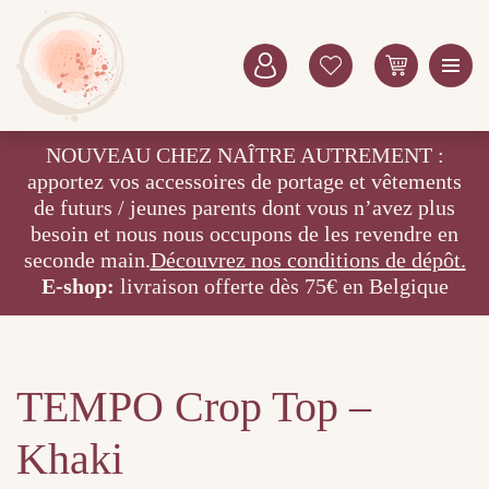
NOUVEAU CHEZ NAÎTRE AUTREMENT :
apportez vos accessoires de portage et vêtements
de futurs / jeunes parents dont vous n’avez plus
besoin et nous nous occupons de les revendre en
seconde main.
Découvrez nos conditions de dépôt.
E-shop:
livraison offerte dès 75€ en Belgique
TEMPO Crop Top –
Khaki