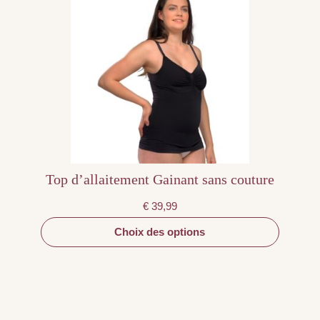
produit
a
plusieurs
variations.
Les
options
peuvent
être
choisies
sur
la
page
du
produit
Top d’allaitement Gainant sans couture
€
39,99
Choix des options