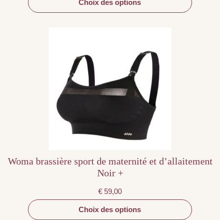
Choix des options
Ce
produit
a
plusieurs
variations.
Les
options
peuvent
être
choisies
sur
la
page
du
produit
Woma brassière sport de maternité et d’allaitement
Noir +
€
59,00
Choix des options