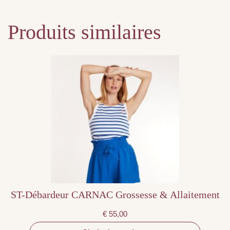
Produits similaires
Ce
produit
a
plusieurs
variations.
Les
options
peuvent
être
choisies
sur
la
page
du
produit
ST-Débardeur CARNAC Grossesse & Allaitement
€
55,00