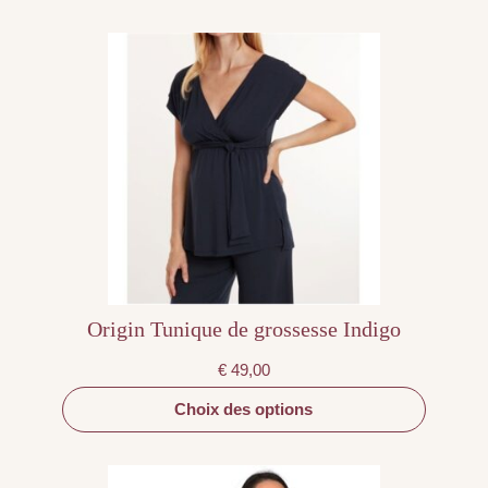
Ce
produit
a
plusieurs
variations.
Les
options
peuvent
être
choisies
sur
la
page
du
produit
Origin Tunique de grossesse Indigo
€
49,00
Choix des options
Ce