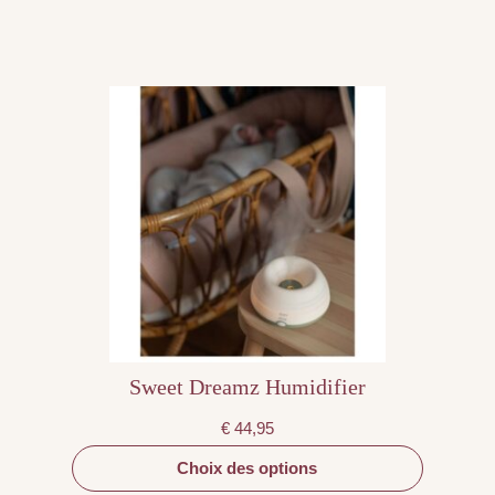
Ce
produit
a
plusieurs
variations.
Les
options
peuvent
être
choisies
sur
la
page
du
produit
Sweet Dreamz Humidifier
€
44,95
Choix des options