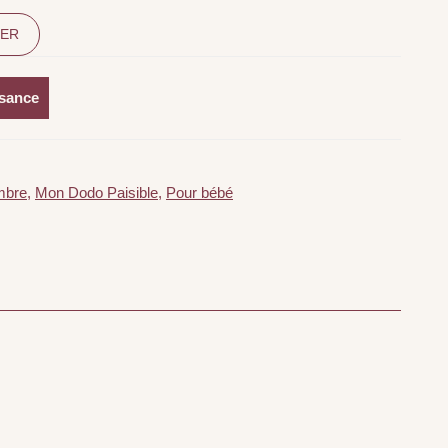
IER
ssance
mbre
,
Mon Dodo Paisible
,
Pour bébé