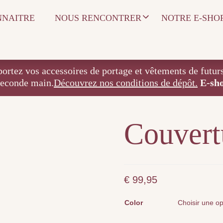
NNAITRE
NOUS RENCONTRER
NOTRE E-SHO
 accessoires de portage et vêtements de futurs / j
seconde main.
Découvrez nos conditions de dépôt.
E-sh
Couvert
€
99,95
Color