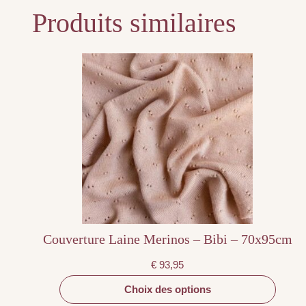
Produits similaires
Ce
produit
a
plusieurs
variations.
Les
options
peuvent
être
choisies
sur
la
page
du
produit
Couverture Laine Merinos – Bibi – 70x95cm
€
93,95
Choix des options