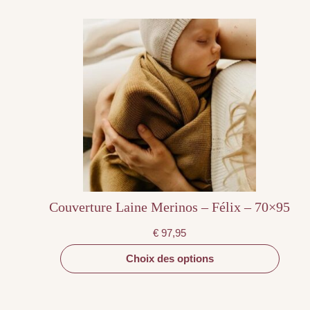
Ce
produit
a
plusieurs
variations.
Les
options
peuvent
être
choisies
sur
la
page
du
produit
Couverture Laine Merinos – Félix – 70×95
€
97,95
Choix des options