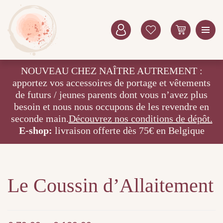
NOUVEAU CHEZ NAÎTRE AUTREMENT :
apportez vos accessoires de portage et vêtements
de futurs / jeunes parents dont vous n’avez plus
besoin et nous nous occupons de les revendre en
seconde main.
Découvrez nos conditions de dépôt.
E-shop:
livraison offerte dès 75€ en Belgique
Le Coussin d’Allaitement