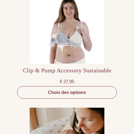
plusieurs
variations.
Les
options
peuvent
être
choisies
sur
la
page
du
produit
Clip & Pump Accessory Sustainable
€
27,95
Choix des options