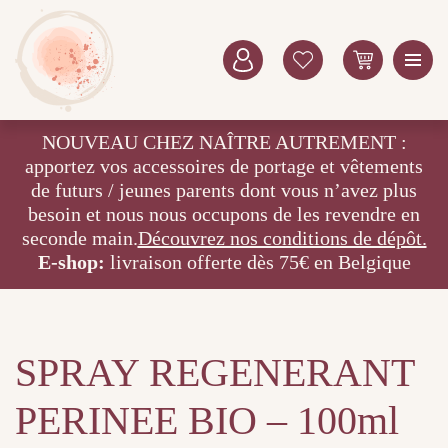
NOUVEAU CHEZ NAÎTRE AUTREMENT :
apportez vos accessoires de portage et vêtements
de futurs / jeunes parents dont vous n’avez plus
besoin et nous nous occupons de les revendre en
seconde main.
Découvrez nos conditions de dépôt.
E-shop:
livraison offerte dès 75€ en Belgique
SPRAY REGENERANT
PERINEE BIO – 100ml