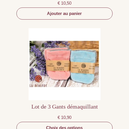
€
10,50
Ajouter au panier
Ce
produit
a
plusieurs
variations.
Les
options
peuvent
être
choisies
sur
la
page
du
produit
Lot de 3 Gants démaquillant
€
10,90
Choix des options