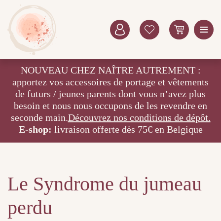
NOUVEAU CHEZ NAÎTRE AUTREMENT :
apportez vos accessoires de portage et vêtements
de futurs / jeunes parents dont vous n’avez plus
besoin et nous nous occupons de les revendre en
seconde main.
Découvrez nos conditions de dépôt.
E-shop:
livraison offerte dès 75€ en Belgique
Le Syndrome du jumeau
perdu