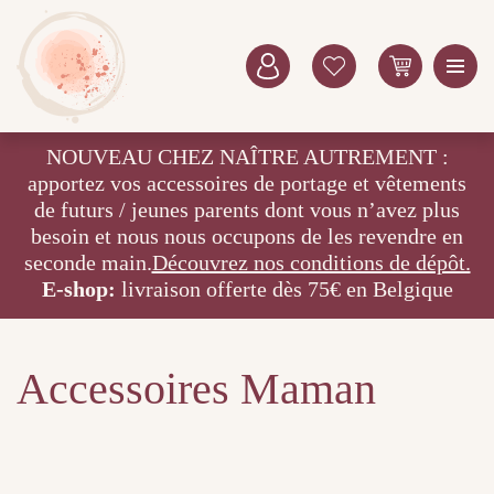
NOUVEAU CHEZ NAÎTRE AUTREMENT :
apportez vos accessoires de portage et vêtements
de futurs / jeunes parents dont vous n’avez plus
besoin et nous nous occupons de les revendre en
seconde main.
Découvrez nos conditions de dépôt.
E-shop:
livraison offerte dès 75€ en Belgique
Accessoires Maman