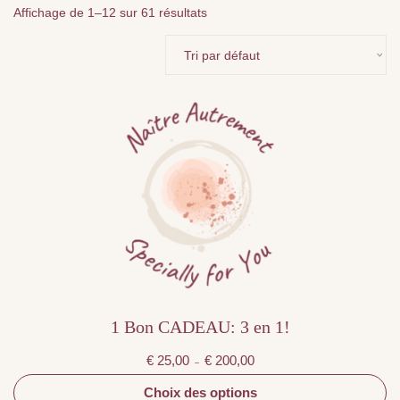
Affichage de 1–12 sur 61 résultats
Ce
produit
a
plusieurs
variations.
Les
options
peuvent
être
choisies
sur
la
page
du
produit
1 Bon CADEAU: 3 en 1!
Plage
€
25,00
€
200,00
–
de
prix :
€ 25,00
Choix des options
à