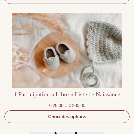
€ 200,00
Ce
produit
a
plusieurs
variations.
Les
options
peuvent
être
choisies
sur
la
page
du
produit
1 Participation « Libre » Liste de Naissance
Plage
€
25,00
€
200,00
–
de
prix :
€ 25,00
Choix des options
à
€ 200,00