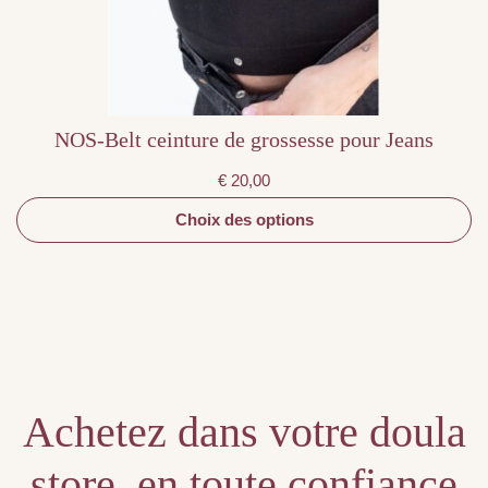
sur
la
page
du
produit
NOS-Belt ceinture de grossesse pour Jeans
€
20,00
Choix des options
Achetez dans votre doula
store, en toute confiance