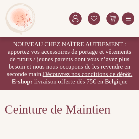
NOUVEAU CHEZ NAÎTRE AUTREMENT :
apportez vos accessoires de portage et vêtements
de futurs / jeunes parents dont vous n’avez plus
besoin et nous nous occupons de les revendre en
seconde main.
Découvrez nos conditions de dépôt.
E-shop:
livraison offerte dès 75€ en Belgique
Ceinture de Maintien