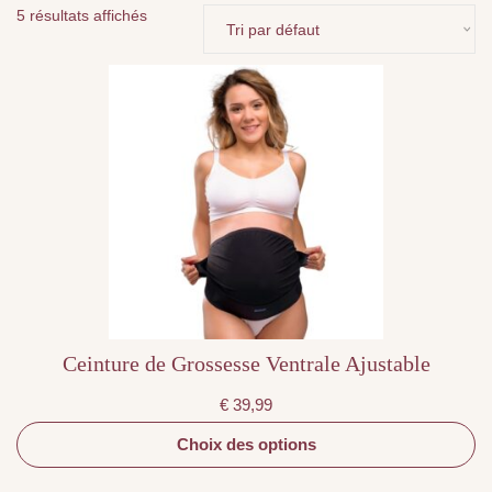
5 résultats affichés
Ce
produit
a
plusieurs
variations.
Les
options
peuvent
être
choisies
sur
la
page
du
produit
Ceinture de Grossesse Ventrale Ajustable
€
39,99
Choix des options