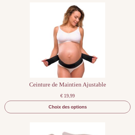
Ce
produit
a
plusieurs
variations.
Les
options
peuvent
être
choisies
sur
la
page
du
produit
Ceinture de Maintien Ajustable
€
19,99
Choix des options
Ce
produit
a