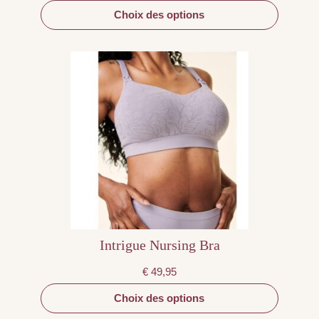
Choix des options
Ce
produit
a
plusieurs
variations.
Les
options
peuvent
être
choisies
sur
la
page
du
produit
Intrigue Nursing Bra
€
49,95
Choix des options