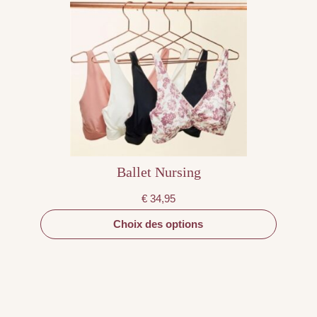
a
plusieurs
variations.
Les
options
peuvent
être
choisies
sur
la
page
du
produit
Ballet Nursing
€
34,95
Choix des options