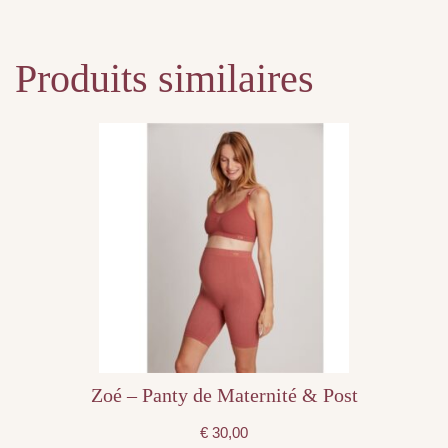
Produits similaires
Ce
produit
a
plusieurs
variations.
Les
options
peuvent
être
choisies
sur
la
page
du
produit
Zoé – Panty de Maternité & Post
€
30,00