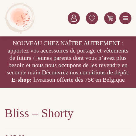
NOUVEAU CHEZ NAÎTRE AUTREMENT :
apportez vos accessoires de portage et vêtements
de futurs / jeunes parents dont vous n’avez plus
besoin et nous nous occupons de les revendre en
seconde main.
Découvrez nos conditions de dépôt.
E-shop:
livraison offerte dès 75€ en Belgique
Bliss – Shorty