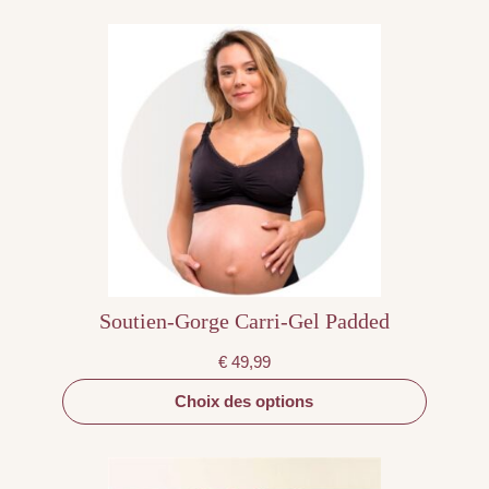
Ce
produit
a
plusieurs
variations.
Les
options
peuvent
être
choisies
sur
la
page
du
produit
Soutien-Gorge Carri-Gel Padded
€
49,99
Choix des options
Ce
produit