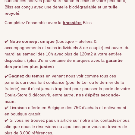
substances nocives pour votre santé et celle de votre petit bout,
Bliss est conçu avec une dentelle biodégradable et un
tulle
recyclé
.
Complétez l’ensemble avec la
brassière
Bliss.
✔️
Notre concept unique
(boutique – ateliers &
accompagnements et soins individuels & de couple) est ouvert du
mardi au samedi dès 10h avec plus de 120m2 à votre entière
disposition. (plus d'une centaine de marques avec la
garantie
des prix les plus justes
)
✔️
Gagnez du temps
en venant nous voir comme tous ces
parents qui nous font confiance (pour le 1er ou le dernier de la
fraterie) car il n'est jamais trop tard pour pousser la porte de votre
Doula-Store & découvrir, entre autre,
nos dépôts seconde-
main.
✔️ Livraison offerte en Belgique dès 75€ d'achats et enlèvement
en boutique gratuit
✔️ Si vous ne trouvez pas un article sur notre site, contactez-nous
afin que nous le réservions ou ajoutions pour vous au travers de
plus de 3.000 références.