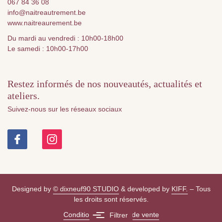
067 84 36 08
info@naitreautrement.be
www.naitreaurement.be
Du mardi au vendredi : 10h00-18h00
Le samedi : 10h00-17h00
Restez informés de nos nouveautés, actualités et
ateliers.
Suivez-nous sur les réseaux sociaux
Designed by
© dixneuf90 STUDIO
& developed by
KIFF.
– Tous
les droits sont réservés.
Conditions générales de vente
Filtrer