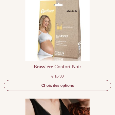
produit
a
plusieurs
variations.
Les
options
peuvent
être
choisies
sur
la
page
du
produit
Brassière Confort Noir
€
16,99
Choix des options
Ce
produit
a
plusieurs