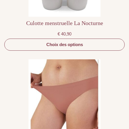
du
produit
Culotte menstruelle La Nocturne
€
40,90
Choix des options
Ce
produit
a
plusieurs
variations.
Les
options
peuvent
être
choisies
sur
la
page
du
produit