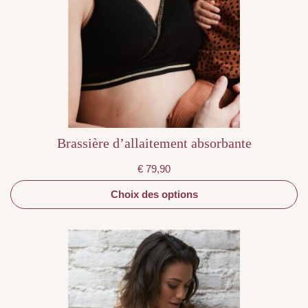
variations.
Les
options
peuvent
être
choisies
sur
la
page
du
produit
Brassière d’allaitement absorbante
€
79,90
Choix des options
Ce
produit
a
plusieurs
variations.
Les
options
peuvent