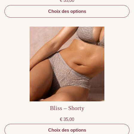
€
55,00
Choix des options
Ce
produit
a
plusieurs
variations.
Les
options
peuvent
être
choisies
sur
la
page
du
produit
Bliss – Shorty
€
35,00
Choix des options