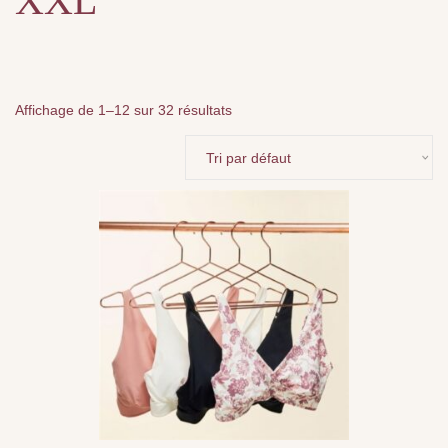
XXL
Affichage de 1–12 sur 32 résultats
Ce
produit
a
plusieurs
variations.
Les
options
peuvent
être
choisies
sur
la
page
du
produit