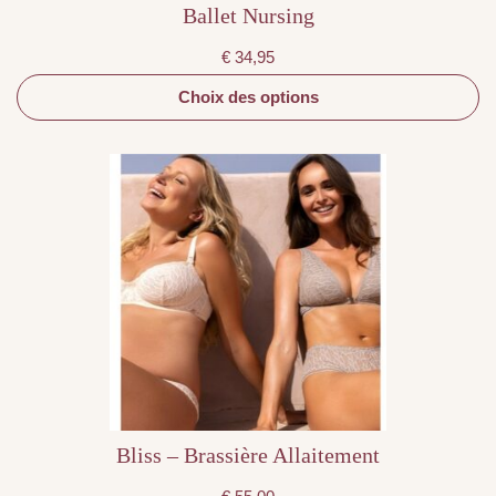
Ballet Nursing
€
34,95
Choix des options
Ce
produit
a
plusieurs
variations.
Les
options
peuvent
être
choisies
sur
la
page
du
produit
Bliss – Brassière Allaitement