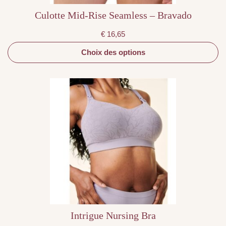
Culotte Mid-Rise Seamless – Bravado
€
16,65
Choix des options
Ce
produit
a
plusieurs
variations.
Les
options
peuvent
être
choisies
sur
la
page
du
produit
Intrigue Nursing Bra