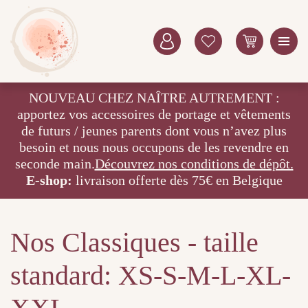
NOUVEAU CHEZ NAÎTRE AUTREMENT :
apportez vos accessoires de portage et vêtements
de futurs / jeunes parents dont vous n’avez plus
besoin et nous nous occupons de les revendre en
seconde main.
Découvrez nos conditions de dépôt.
E-shop:
livraison offerte dès 75€ en Belgique
Nos Classiques - taille
standard: XS-S-M-L-XL-