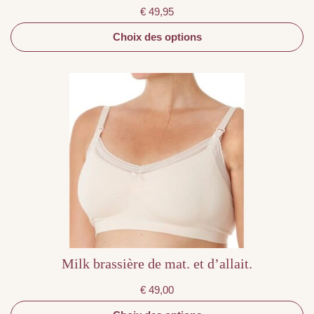
€
49,95
Choix des options
Ce
produit
a
plusieurs
variations.
Les
options
peuvent
être
choisies
sur
la
page
du
produit
Milk brassière de mat. et d’allait.
€
49,00