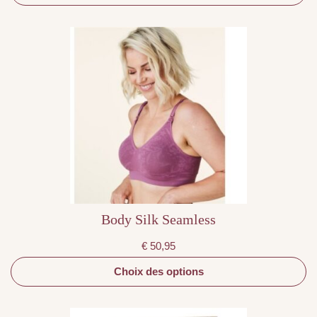
Ce
produit
a
plusieurs
variations.
Les
options
peuvent
être
choisies
sur
la
page
du
produit
Body Silk Seamless
€
50,95
Choix des options
Ce