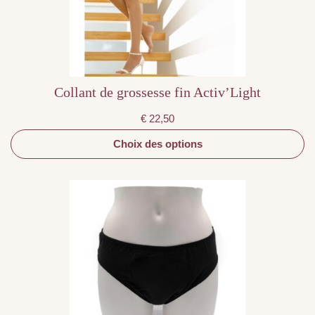
choisies
sur
la
page
du
produit
Collant de grossesse fin Activ’Light
€
22,50
Choix des options
Ce
produit
a
plusieurs
variations.
Les
options
peuvent
être
choisies
sur
la
page