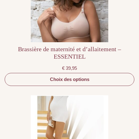
être
choisies
sur
la
page
du
produit
Brassière de maternité et d’allaitement –
ESSENTIEL
€
39,95
Choix des options
Ce
produit
a
plusieurs
variations.
Les
options
peuvent
être