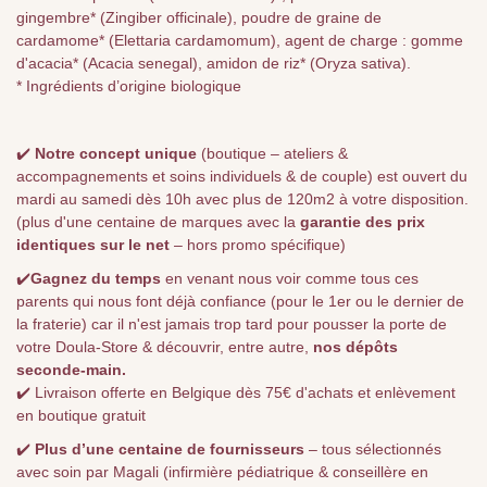
gingembre* (Zingiber officinale), poudre de graine de
cardamome* (Elettaria cardamomum), agent de charge : gomme
d'acacia* (Acacia senegal), amidon de riz* (Oryza sativa).
* Ingrédients d’origine biologique
✔️
Notre concept unique
(boutique – ateliers &
accompagnements et soins individuels & de couple) est ouvert du
mardi au samedi dès 10h avec plus de 120m2 à votre disposition.
(plus d'une centaine de marques avec la
garantie des prix
identiques sur le net
– hors promo spécifique)
✔️
Gagnez du temps
en venant nous voir comme tous ces
parents qui nous font déjà confiance (pour le 1er ou le dernier de
la fraterie) car il n'est jamais trop tard pour pousser la porte de
votre Doula-Store & découvrir, entre autre,
nos dépôts
seconde-main.
✔️ Livraison offerte en Belgique dès 75€ d'achats et enlèvement
en boutique gratuit
✔️
Plus d’une centaine de fournisseurs
– tous sélectionnés
avec soin par Magali (infirmière pédiatrique & conseillère en