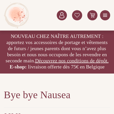
NOUVEAU CHEZ NAÎTRE AUTREMENT :
apportez vos accessoires de portage et vêtements
de futurs / jeunes parents dont vous n’avez plus
besoin et nous nous occupons de les revendre en
seconde main.
Découvrez nos conditions de dépôt.
E-shop:
livraison offerte dès 75€ en Belgique
Bye bye Nausea